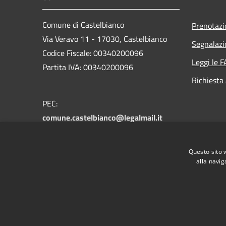
Comune di Castelbianco
Prenotaz
Via Veravo 11 - 17030, Castelbianco
Segnalazi
Codice Fiscale: 00340200096
Leggi le 
Partita IVA: 00340200096
Richiesta
PEC:
comune.castelbianco@legalmail.it
Centralino Unico:
castelbianco@libero.it
Questo sito 
alla navig
RSS
Accessibilità
Privacy
Cookie
Mappa de