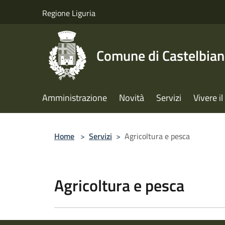
Salta al contenuto principale
Regione Liguria
Comune di Castelbia
Amministrazione
Novità
Servizi
Vivere 
Home
>
Servizi
>
Agricoltura e pesca
Agricoltura e pesca