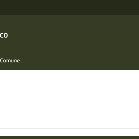
nco
il Comune