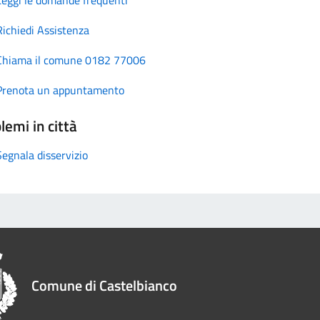
Richiedi Assistenza
Chiama il comune 0182 77006
Prenota un appuntamento
lemi in città
Segnala disservizio
Comune di Castelbianco