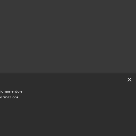
×
nzionamento e
nformazioni
Municipium
Accesso
mune di Castelbianco • Powered by
•
redazione