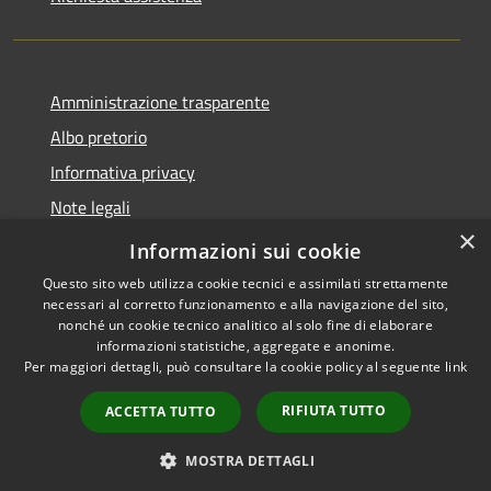
Amministrazione trasparente
Albo pretorio
Informativa privacy
Note legali
×
Dichiarazione di accessibilità
Informazioni sui cookie
Questo sito web utilizza cookie tecnici e assimilati strettamente
necessari al corretto funzionamento e alla navigazione del sito,
nonché un cookie tecnico analitico al solo fine di elaborare
informazioni statistiche, aggregate e anonime.
RSS
Copyright © 2026 • Comune di
Per maggiori dettagli, può consultare la cookie policy al seguente
link
Accessibilità
Castelbianco • Powered by
Privacy
Municipium
Accesso
•
RIFIUTA TUTTO
ACCETTA TUTTO
Cookie
redazione
Mappa del sito
MOSTRA DETTAGLI