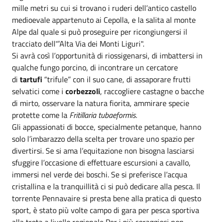
mille metri su cui si trovano i ruderi dell’antico castello
medioevale appartenuto ai Cepolla, e la salita al monte
Alpe dal quale si può proseguire per ricongiungersi il
tracciato dell'”Alta Via dei Monti Liguri".
Si avrà così l’opportunità di riossigenarsi, di imbattersi in
qualche fungo porcino, di incontrare un cercatore
di
tartufi
“trifule” con il suo cane, di assaporare frutti
selvatici come i
corbezzoli
, raccogliere castagne o bacche
di mirto, osservare la natura fiorita, ammirare specie
protette come la
Fritillaria tubaeformis.
Gli appassionati di bocce, specialmente petanque, hanno
solo l’imbarazzo della scelta per trovare uno spazio per
divertirsi. Se si ama l’equitazione non bisogna lasciarsi
sfuggire l’occasione di effettuare escursioni a cavallo,
immersi nel verde dei boschi. Se si preferisce l’acqua
cristallina e la tranquillità ci si può dedicare alla pesca. Il
torrente Pennavaire si presta bene alla pratica di questo
sport, è stato più volte campo di gara per pesca sportiva
alla trota a livello regionale Per i più coraggiosi non