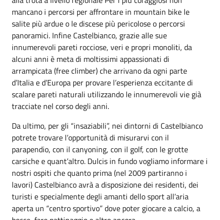
mancano i percorsi per affrontare in mountain bike le
salite più ardue o le discese più pericolose o percorsi
panoramici. Infine Castelbianco, grazie alle sue
innumerevoli pareti rocciose, veri e propri monoliti, da
alcuni anni è meta di moltissimi appassionati di
arrampicata (free climber) che arrivano da ogni parte
d’Italia e d’Europa per provare l’esperienza eccitante di
scalare pareti naturali utilizzando le innumerevoli vie già
tracciate nel corso degli anni.
Da ultimo, per gli “insaziabili”, nei dintorni di Castelbianco
potrete trovare l’opportunità di misurarvi con il
parapendio, con il canyoning, con il golf, con le grotte
carsiche e quant’altro. Dulcis in fundo vogliamo informare i
nostri ospiti che quanto prima (nel 2009 partiranno i
lavori) Castelbianco avrà a disposizione dei residenti, dei
turisti e specialmente degli amanti dello sport all’aria
aperta un “centro sportivo” dove poter giocare a calcio, a
bocce, fare pattinaggio e altro ancora.