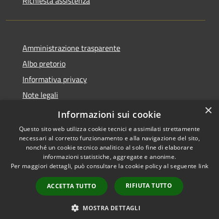
Richiesta assistenza
Amministrazione trasparente
Albo pretorio
Informativa privacy
Note legali
×
Dichiarazione di accessibilità
Informazioni sui cookie
Questo sito web utilizza cookie tecnici e assimilati strettamente
necessari al corretto funzionamento e alla navigazione del sito,
nonché un cookie tecnico analitico al solo fine di elaborare
informazioni statistiche, aggregate e anonime.
RSS
Copyright © 2026 • Comune di
Per maggiori dettagli, può consultare la cookie policy al seguente
link
Accessibilità
Castelbianco • Powered by
Privacy
Municipium
Accesso
•
RIFIUTA TUTTO
ACCETTA TUTTO
Cookie
redazione
Mappa del sito
MOSTRA DETTAGLI