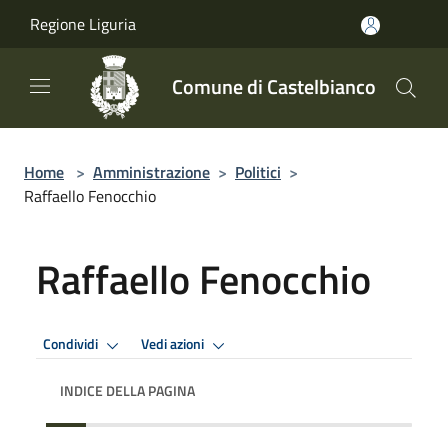
Salta al contenuto principale
Regione Liguria
Comune di Castelbianco
Home
>
Amministrazione
>
Politici
>
Raffaello Fenocchio
Raffaello Fenocchio
Condividi
Vedi azioni
INDICE DELLA PAGINA