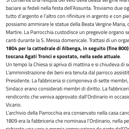
baciare ai fedeli nella festa dell’Assunta. Troviamo due ogg
tutto d’argento e l’altro con rifiniture in argento e con pi
possiamo ammirare le statue della Beata Vergine Maria, di
Martire. La Parrocchia custodisce un pregevole organo 
canti durante la S. Messa domenicale. Trattasi di un orga
1804 per la cattedrale di Albenga, in seguito (fine 800)
toscana Agati Tronci e spostato, nella sede attuale
.
Un tempo la Chiesa si apriva di mattina e si chiudeva di 
L’amministrazione dei beni era tenuta dal parroco assistito
Presidente. La fabbriceria si componeva di sette membri, u
Sindaco erano considerati membri di diritto. La fabbriceria
rendiconto che veniva approvato dall’Ordinario in occasio
Vicario.
L’archivio della Parrocchia era conservato nella casa ca
1809 era la fabbriceria che nominava l’Ordinario, nella 
richiesta una vera e propria approvazione da parte dell’Or