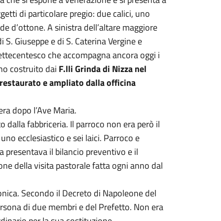
etti di particolare pregio: due calici, uno
ede d’ottone. A sinistra dell’altare maggiore
 S. Giuseppe e di S. Caterina Vergine e
settecentesco che accompagna ancora oggi i
no costruito dai
F.lli Grinda di Nizza nel
restaurato e ampliato dalla officina
sera dopo l’Ave Maria.
 dalla fabbriceria. Il parroco non era però il
no ecclesiastico e sei laici. Parroco e
 presentava il bilancio preventivo e il
ne della visita pastorale fatta ogni anno dal
nonica. Secondo il Decreto di Napoleone del
persona di due membri e del Prefetto. Non era
dinario per la sua costituzione.