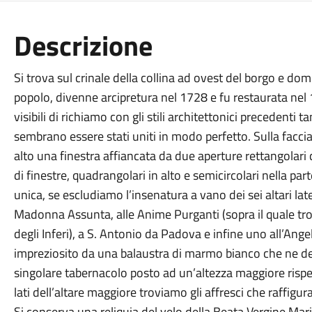
Descrizione
Si trova sul crinale della collina ad ovest del borgo e dom
popolo, divenne arcipretura nel 1728 e fu restaurata ne
visibili di richiamo con gli stili architettonici precedenti
sembrano essere stati uniti in modo perfetto. Sulla facciat
alto una finestra affiancata da due aperture rettangolari c
di finestre, quadrangolari in alto e semicircolari nella pa
unica, se escludiamo l’insenatura a vano dei sei altari lat
Madonna Assunta, alle Anime Purganti (sopra il quale tro
degli Inferi), a S. Antonio da Padova e infine uno all’An
impreziosito da una balaustra di marmo bianco che ne dec
singolare tabernacolo posto ad un’altezza maggiore rispett
lati dell’altare maggiore troviamo gli affresci che raffiguran
Si conserva una reliquia del velo della Beata Vergine Mar