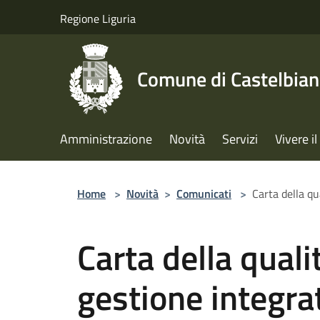
Salta al contenuto principale
Regione Liguria
Comune di Castelbia
Amministrazione
Novità
Servizi
Vivere 
Home
>
Novità
>
Comunicati
>
Carta della qu
Carta della qualit
gestione integrat