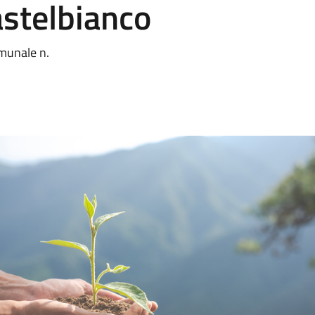
astelbianco
omunale n.